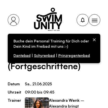
Buche dein Personal Training für Dich oder
Personal-Training für
Dein Kind im Freibad mit uns :-)
Kinder
Dantebad
|
Schyrenbad
|
Prinzregentenbad
(Fortgeschrittene)
Datum
Sa., 21.06.2025
Uhrzeit
09:00 bis 09:45
Trainer
Alexandra Wenk
–
Alexandra bringt