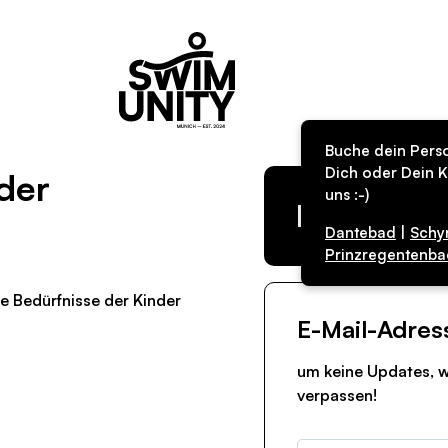
Buche dein Perso
Dich oder Dein K
nder
uns :-)
Kurs in de
Dantebad
|
Schy
Prinzregentenba
ie Bedürfnisse der Kinder
E-Mail-Adres
um keine Updates, w
verpassen!