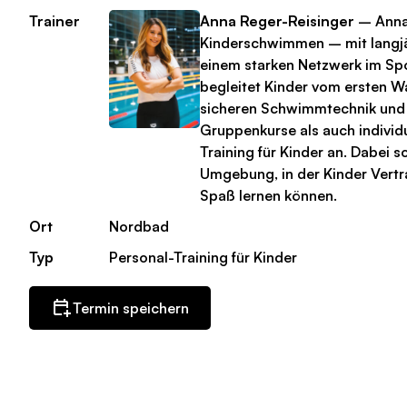
Trainer
Anna Reger-Reisinger
– Anna 
Kinderschwimmen – mit langjä
einem starken Netzwerk im Spo
begleitet Kinder vom ersten W
sicheren Schwimmtechnik und 
Gruppenkurse als auch individ
Training für Kinder an. Dabei sc
Umgebung, in der Kinder Vert
Spaß lernen können.
Ort
Nordbad
Typ
Personal-Training für Kinder
Termin speichern