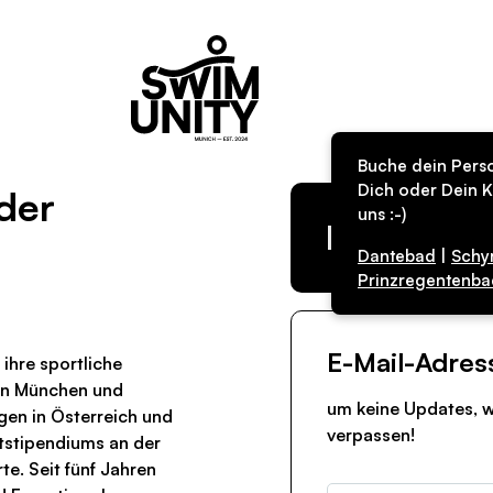
Buche dein Perso
Dich oder Dein K
nder
uns :-)
Kurs in de
Dantebad
|
Schy
Prinzregentenba
E-Mail-Adres
 ihre sportliche
en München und
um keine Updates, w
en in Österreich und
verpassen!
tstipendiums an der
rte. Seit fünf Jahren