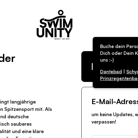
Buche dein Perso
Dich oder Dein K
nder
uns :-)
Kurs in de
Dantebad
|
Schy
Prinzregentenba
E-Mail-Adres
ngt langjährige
n Spitzensport mit. Als
um keine Updates, w
und deutsche
verpassen!
nisch sauberes
ität und eine klare