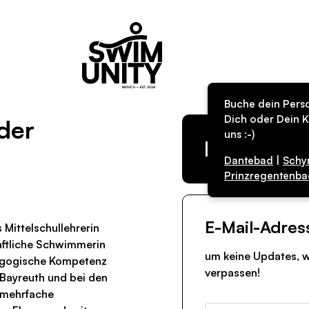
Buche dein Perso
Dich oder Dein K
nder
uns :-)
Kurs in de
Dantebad
|
Schy
Prinzregentenba
E-Mail-Adres
 Mittelschullehrerin
aftliche Schwimmerin
um keine Updates, w
agogische Kompetenz
verpassen!
n Bayreuth und bei den
 mehrfache