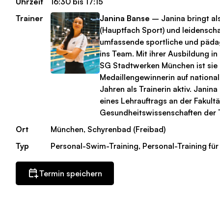
Uhrzeit
16:30 bis 17:15
Trainer
Janina Banse
– Janina bringt als
(Hauptfach Sport) und leidensch
umfassende sportliche und päd
ins Team. Mit ihrer Ausbildung i
SG Stadtwerken München ist sie
Medaillengewinnerin auf national
Jahren als Trainerin aktiv. Janin
eines Lehrauftrags an der Fakultä
Gesundheitswissenschaften der 
Ort
München, Schyrenbad (Freibad)
Typ
Personal-Swim-Training, Personal-Training für
Termin speichern