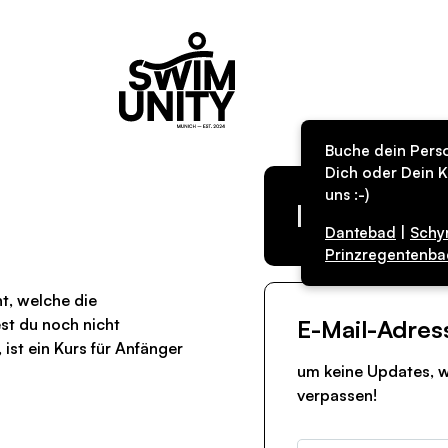
Buche dein Perso
Dich oder Dein K
uns :-)
Kurs in de
Dantebad
|
Schy
Prinzregentenba
ht, welche die
t du noch nicht
E-Mail-Adres
st ein Kurs für Anfänger
um keine Updates, w
verpassen!