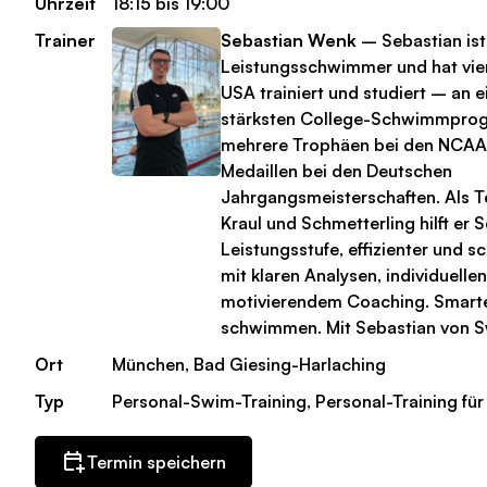
Uhrzeit
18:15 bis 19:00
Trainer
Sebastian Wenk
– Sebastian ist
Leistungsschwimmer und hat vier
USA trainiert und studiert – an 
stärksten College-Schwimmpro
mehrere Trophäen bei den NCAA
Medaillen bei den Deutschen
Jahrgangsmeisterschaften. Als Te
Kraul und Schmetterling hilft er
Leistungsstufe, effizienter und 
mit klaren Analysen, individuell
motivierendem Coaching. Smarter
schwimmen. Mit Sebastian von S
Ort
München, Bad Giesing-Harlaching
Typ
Personal-Swim-Training, Personal-Training für
Termin speichern