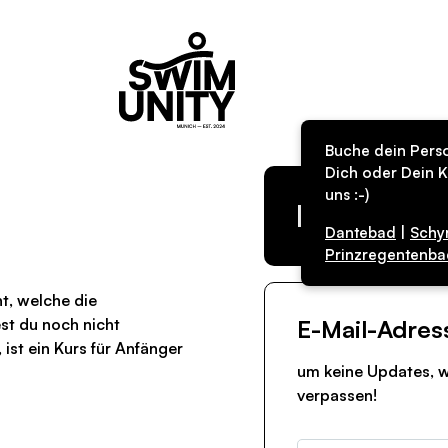
Buche dein Perso
Dich oder Dein K
uns :-)
Kurs in de
Dantebad
|
Schy
Prinzregentenba
ht, welche die
t du noch nicht
E-Mail-Adres
st ein Kurs für Anfänger
um keine Updates, w
verpassen!