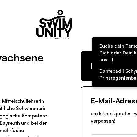
Buche dein Perso
Dich oder Dein K
rwachsene
uns :-)
Kurs in de
Dantebad
|
Schy
Prinzregentenba
E-Mail-Adres
 Mittelschullehrerin
aftliche Schwimmerin
um keine Updates, w
agogische Kompetenz
verpassen!
n Bayreuth und bei den
 mehrfache