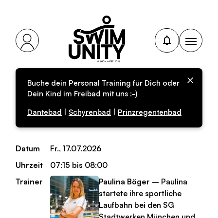
Buche dein Personal Training für Dich oder
Personal-Training für
Dein Kind im Freibad mit uns :-)
Erwachsene
Dantebad
|
Schyrenbad
|
Prinzregentenbad
Datum
Fr., 17.07.2026
Uhrzeit
07:15 bis 08:00
Trainer
Paulina Böger
– Paulina
startete ihre sportliche
Laufbahn bei den SG
Stadtwerken München und