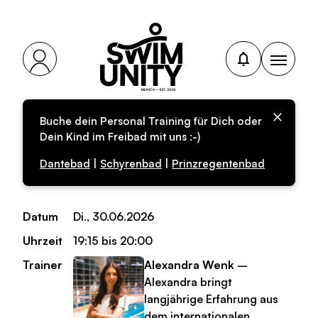
Buche dein Personal Training für Dich oder
Personal-Training für
Dein Kind im Freibad mit uns :-)
Erwachsene
Dantebad
|
Schyrenbad
|
Prinzregentenbad
Datum
Di., 30.06.2026
Uhrzeit
19:15 bis 20:00
Trainer
Alexandra Wenk
–
Alexandra bringt
langjährige Erfahrung aus
dem internationalen