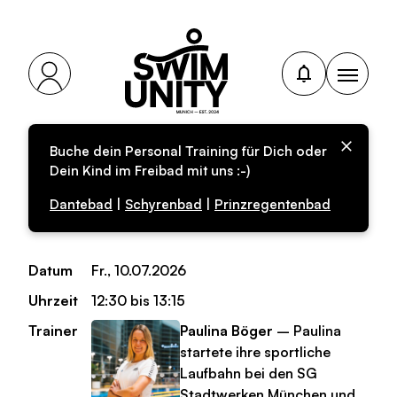
Buche dein Personal Training für Dich oder
Personal-Training für
Dein Kind im Freibad mit uns :-)
Erwachsene
Dantebad
|
Schyrenbad
|
Prinzregentenbad
Datum
Fr., 10.07.2026
Uhrzeit
12:30 bis 13:15
Trainer
Paulina Böger
– Paulina
startete ihre sportliche
Laufbahn bei den SG
Stadtwerken München und