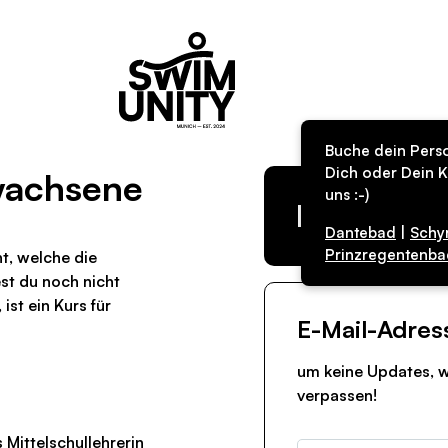
Buche dein Perso
Dich oder Dein K
rwachsene
uns :-)
Kurs in de
Dantebad
|
Schy
Prinzregentenba
ht, welche die
t du noch nicht
st ein Kurs für
E-Mail-Adres
um keine Updates, w
verpassen!
 Mittelschullehrerin