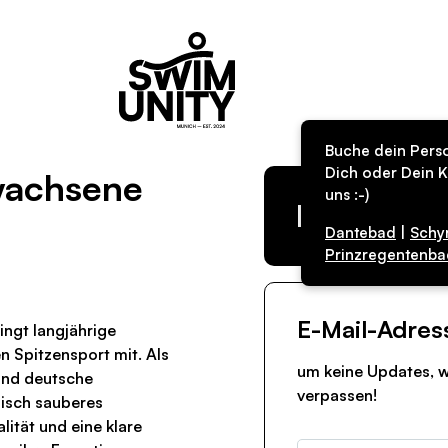
Buche dein Perso
Dich oder Dein K
rwachsene
uns :-)
Kurs in de
Dantebad
|
Schy
Prinzregentenba
E-Mail-Adres
ngt langjährige
n Spitzensport mit. Als
um keine Updates, w
und deutsche
verpassen!
nisch sauberes
ität und eine klare