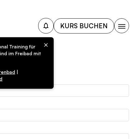
KURS BUCHEN
nal Training für
ind im Freibad mit
en
renbad
|
d