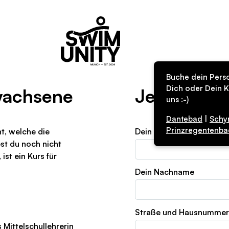
Buche dein Perso
Dich oder Dein K
rwachsene
Jetzt buch
uns :-)
Dantebad
|
Schy
Prinzregentenba
ht, welche die
Dein Vorname
t du noch nicht
st ein Kurs für
Dein Nachname
Straße und Hausnummer
 Mittelschullehrerin