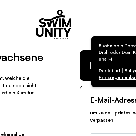
Buche dein Perso
Dich oder Dein K
rwachsene
uns :-)
Kurs in de
Dantebad
|
Schy
Prinzregentenba
ht, welche die
t du noch nicht
st ein Kurs für
E-Mail-Adres
um keine Updates, w
verpassen!
 ehemaliger