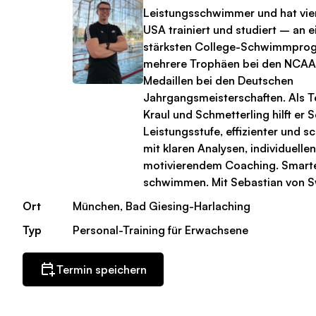
Leistungsschwimmer und hat vier
USA trainiert und studiert – an 
stärksten College-Schwimmpro
mehrere Trophäen bei den NCAA
Medaillen bei den Deutschen
Jahrgangsmeisterschaften. Als Te
Kraul und Schmetterling hilft er
Leistungsstufe, effizienter und 
mit klaren Analysen, individuell
motivierendem Coaching. Smarter
schwimmen. Mit Sebastian von S
Ort
München, Bad Giesing-Harlaching
Typ
Personal-Training für Erwachsene
Termin speichern