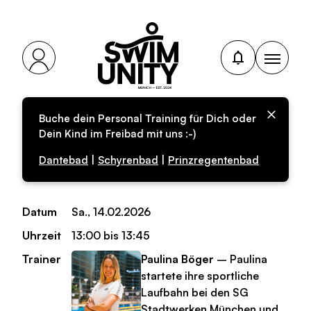
Buche dein Personal Training für Dich oder
Personal-Training für
Dein Kind im Freibad mit uns :-)
Erwachsene
Dantebad
|
Schyrenbad
|
Prinzregentenbad
Datum
Sa., 14.02.2026
Uhrzeit
13:00 bis 13:45
Trainer
Paulina Böger
– Paulina
startete ihre sportliche
Laufbahn bei den SG
Stadtwerken München und