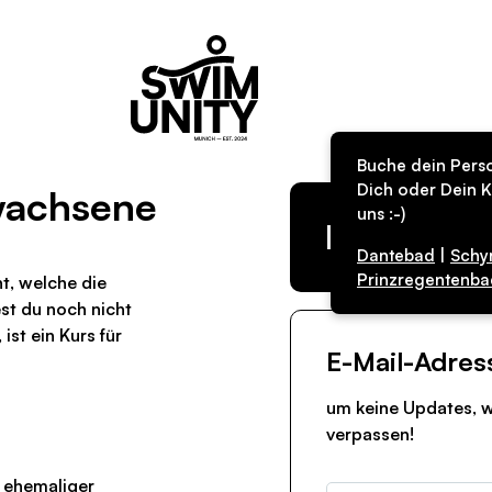
Buche dein Perso
Dich oder Dein K
rwachsene
uns :-)
Kurs in de
Dantebad
|
Schy
Prinzregentenba
ht, welche die
t du noch nicht
st ein Kurs für
E-Mail-Adres
um keine Updates, w
verpassen!
 ehemaliger