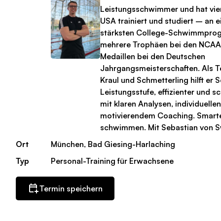
Leistungsschwimmer und hat vier
USA trainiert und studiert – an 
stärksten College-Schwimmpro
mehrere Trophäen bei den NCAA
Medaillen bei den Deutschen
Jahrgangsmeisterschaften. Als Te
Kraul und Schmetterling hilft er
Leistungsstufe, effizienter und 
mit klaren Analysen, individuell
motivierendem Coaching. Smarter
schwimmen. Mit Sebastian von S
Ort
München, Bad Giesing-Harlaching
Typ
Personal-Training für Erwachsene
Termin speichern