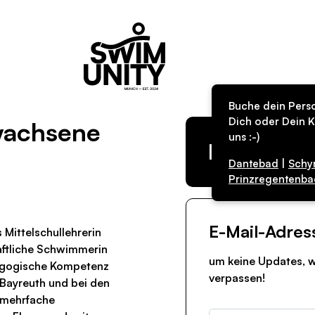
Buche dein Perso
Dich oder Dein K
rwachsene
uns :-)
Kurs in de
Dantebad
|
Schy
Prinzregentenba
E-Mail-Adres
 Mittelschullehrerin
aftliche Schwimmerin
um keine Updates, w
agogische Kompetenz
verpassen!
n Bayreuth und bei den
 mehrfache