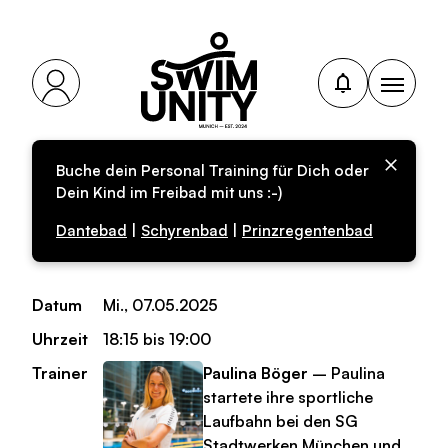
Buche dein Personal Training für Dich oder
Personal-Training für
Dein Kind im Freibad mit uns :-)
Erwachsene
Dantebad
|
Schyrenbad
|
Prinzregentenbad
Datum
Mi., 07.05.2025
Uhrzeit
18:15 bis 19:00
Trainer
Paulina Böger
– Paulina
startete ihre sportliche
Laufbahn bei den SG
Stadtwerken München und