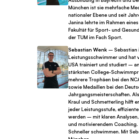
Ausbildung in Bayreuth und b
München ist sie mehrfache Med
nationaler Ebene und seit Jahre
Janina lehrte im Rahmen eines
Fakultät für Sport- und Gesun
der TUM im Fach Sport.
Sebastian Wenk
– Sebastian i
Leistungsschwimmer und hat vi
USA trainiert und studiert – a
stärksten College-Schwimmp
mehrere Trophäen bei den N
sowie Medaillen bei den Deut
Jahrgangsmeisterschaften. Als 
Kraul und Schmetterling hilft
jeder Leistungsstufe, effizient
werden – mit klaren Analysen,
und motivierendem Coaching. S
Schneller schwimmen. Mit Seb