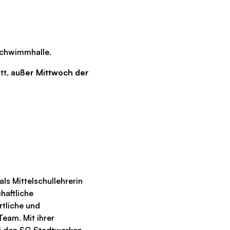
 Schwimmhalle.
tt,
außer Mittwoch der
ls Mittelschullehrerin
haftliche
tliche und
eam. Mit ihrer