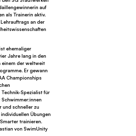
ei den SG Stadtwerken
aillengewinnerin auf
n als Trainerin aktiv.
 Lehrauftrags an der
dheitswissenschaften
st ehemaliger
er Jahre lang in den
n einem der weltweit
rogramme. Er gewann
CAA Championships
schen
Technik-Spezialist für
 er Schwimmer:innen
er und schneller zu
 individuellen Übungen
marter trainieren.
astian von SwimUnity