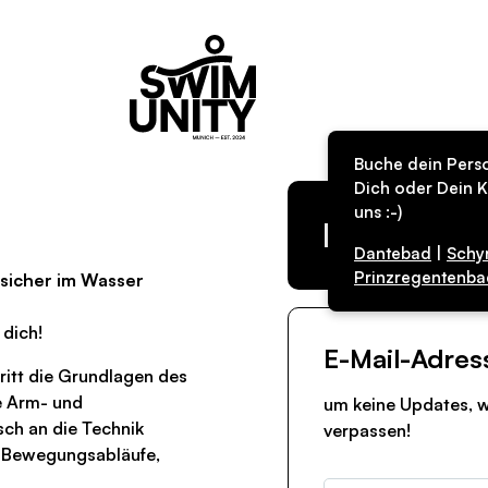
Buche dein Perso
Dich oder Dein K
uns :-)
Kurs in de
Dantebad
|
Schy
Prinzregentenba
 sicher im Wasser
 dich!
E-Mail-Adres
ritt die Grundlagen des
e Arm- und
um keine Updates, w
ch an die Technik
verpassen!
er Bewegungsabläufe,