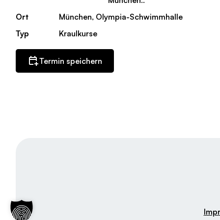
München..
Ort
München, Olympia-Schwimmhalle
Typ
Kraulkurse
Termin speichern
Imp