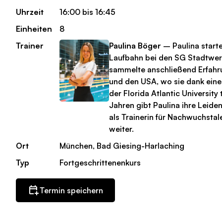
Uhrzeit
16:00 bis 16:45
Einheiten
8
Trainer
Paulina Böger
– Paulina starte
Laufbahn bei den SG Stadtwe
sammelte anschließend Erfahr
und den USA, wo sie dank ein
der Florida Atlantic University t
Jahren gibt Paulina ihre Leide
als Trainerin für Nachwuchstal
weiter.
Ort
München, Bad Giesing-Harlaching
Typ
Fortgeschrittenenkurs
Termin speichern