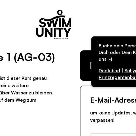
Buche dein Perso
Dich oder Dein K
e 1 (AG-03)
uns :-)
Kurs in de
Dantebad
|
Schy
Prinzregentenba
st dieser Kurs genau
 eine weitere
über Wasser zu bleiben.
E-Mail-Adres
auf dem Weg zum
um keine Updates, w
verpassen!