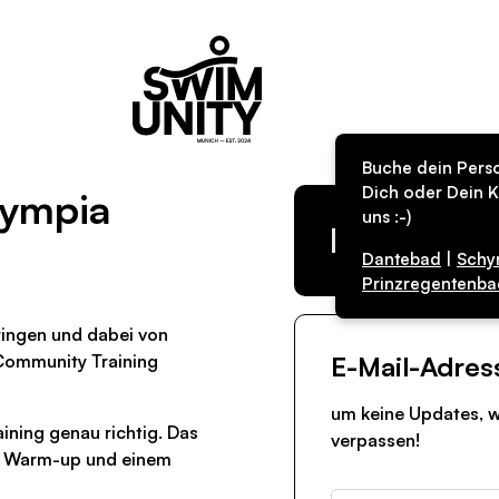
Buche dein Perso
Dich oder Dein K
lympia
uns :-)
Kurs in de
Dantebad
|
Schy
Prinzregentenba
ringen und dabei von
 Community Training
E-Mail-Adres
um keine Updates, w
ning genau richtig. Das
verpassen!
m Warm-up und einem