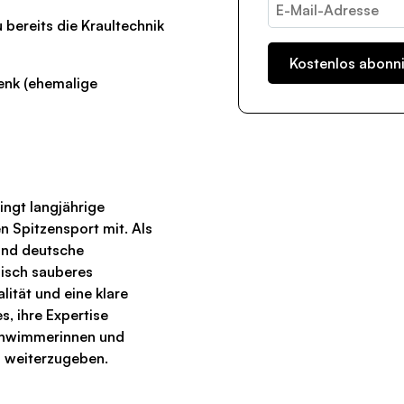
 bereits die Kraultechnik
enk (ehemalige
ngt langjährige
n Spitzensport mit. Als
und deutsche
nisch sauberes
ität und eine klare
es, ihre Expertise
chwimmerinnen und
n weiterzugeben.