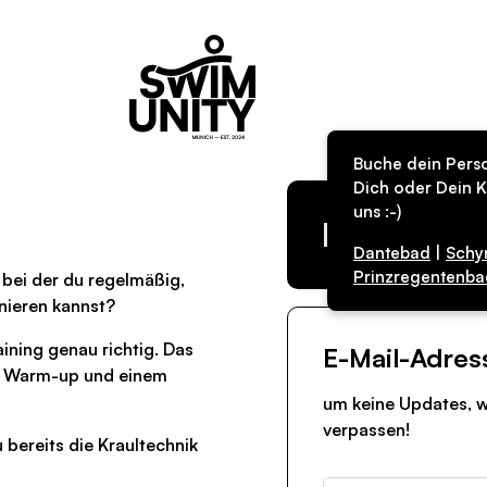
Buche dein Perso
Dich oder Dein K
uns :-)
Kurs in de
Dantebad
|
Schy
Prinzregentenba
bei der du regelmäßig,
nieren kannst?
ning genau richtig. Das
E-Mail-Adres
m Warm-up und einem
um keine Updates, w
verpassen!
 bereits die Kraultechnik