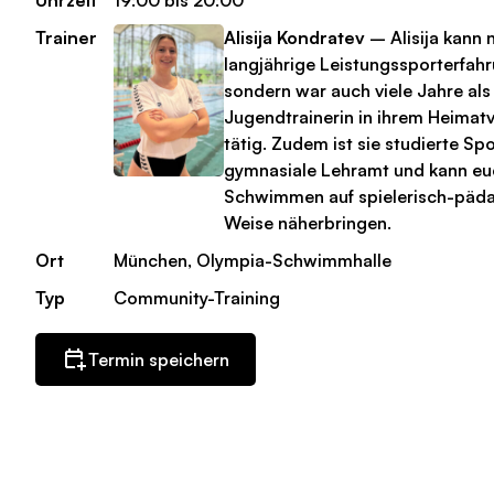
Uhrzeit
19:00 bis 20:00
Trainer
Alisija Kondratev
– Alisija kann n
langjährige Leistungssporterfahr
sondern war auch viele Jahre als
Jugendtrainerin in ihrem Heimat
tätig. Zudem ist sie studierte Spo
gymnasiale Lehramt und kann e
Schwimmen auf spielerisch-päda
Weise näherbringen.
Ort
München, Olympia-Schwimmhalle
Typ
Community-Training
Termin speichern