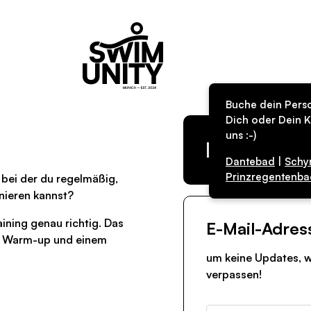
Buche dein Perso
Dich oder Dein K
uns :-)
Kurs in de
Dantebad
|
Schy
Prinzregentenba
bei der du regelmäßig,
nieren kannst?
ning genau richtig. Das
E-Mail-Adres
m Warm-up und einem
um keine Updates, w
verpassen!