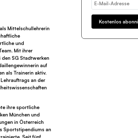
ls Mittelschullehrerin
haftliche
tliche und
eam. Mit ihrer
ei den SG Stadtwerken
aillengewinnerin auf
n als Trainerin aktiv.
 Lehrauftrags an der
dheitswissenschaften
te ihre sportliche
rken München und
ungen in Österreich
es Sportstipendiums an
rainierte. Seit fünf