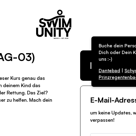
Buche dein Perso
Dich oder Dein K
AG-03)
uns :-)
Kurs in de
Dantebad
|
Schy
Prinzregentenba
eser Kurs genau das
n deinem Kind das
er Rettung. Das Ziel?
E-Mail-Adres
er zu helfen. Mach dein
um keine Updates, w
verpassen!