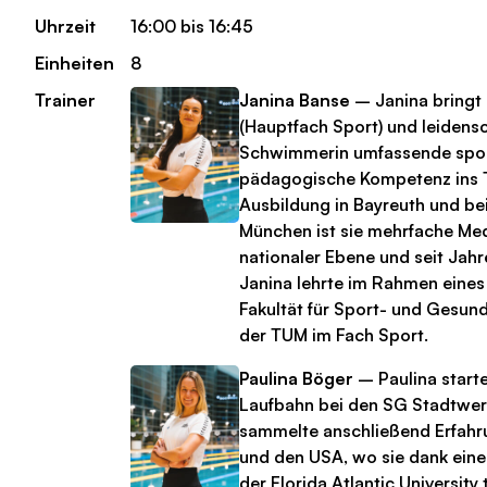
Uhrzeit
16:00 bis 16:45
Einheiten
8
Trainer
Janina Banse
– Janina bringt a
(Hauptfach Sport) und leidensc
Schwimmerin umfassende spor
pädagogische Kompetenz ins T
Ausbildung in Bayreuth und b
München ist sie mehrfache Med
nationaler Ebene und seit Jahre
Janina lehrte im Rahmen eines
Fakultät für Sport- und Gesun
der TUM im Fach Sport.
Paulina Böger
– Paulina starte
Laufbahn bei den SG Stadtwe
sammelte anschließend Erfahr
und den USA, wo sie dank ein
der Florida Atlantic University t