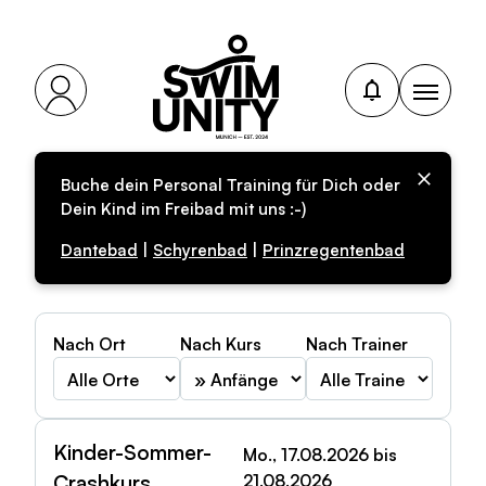
Buche dein Personal Training für Dich oder
Anfängerkurs in
Dein Kind im Freibad mit uns :-)
München buchen
Dantebad
|
Schyrenbad
|
Prinzregentenbad
Nach Ort
Nach Kurs
Nach Trainer
Kinder-Sommer-
Mo., 17.08.2026 bis
Crashkurs
21.08.2026